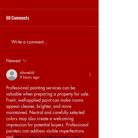
60 Comments
STEKJES & GESPREKJES
31.5 BRET MEMORY
Write a comment...
Newest
sihunelidi
9 hours ago
Professional painting services can be 
valuable when preparing a property for sale. 
Fresh, well-applied paint can make rooms 
appear cleaner, brighter, and more 
maintained. Neutral and carefully selected 
colors may also create a welcoming 
impression for potential buyers. Professional 
painters can address visible imperfections 
and 
https://www.doublegpainters.com/